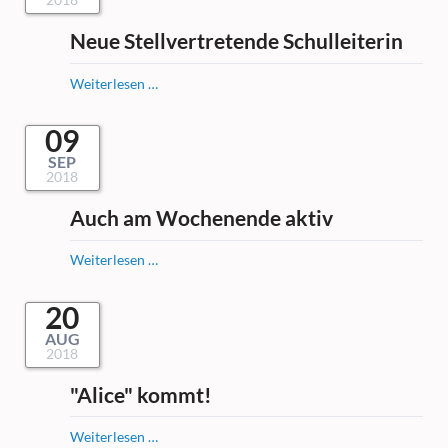
Neue Stellvertretende Schulleiterin
Neue
Weiterlesen …
Stellvertretende
Schulleiterin
09
SEP
2018
Auch am Wochenende aktiv
Auch
Weiterlesen …
am
Wochenende
20
aktiv
AUG
2018
"Alice" kommt!
"Alice"
Weiterlesen …