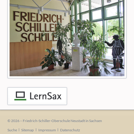
© 2026 – Friedrich-Schiller-Oberschule Neustadt in Sachsen
Navigation
Suche
Sitemap
Impressum
Datenschutz